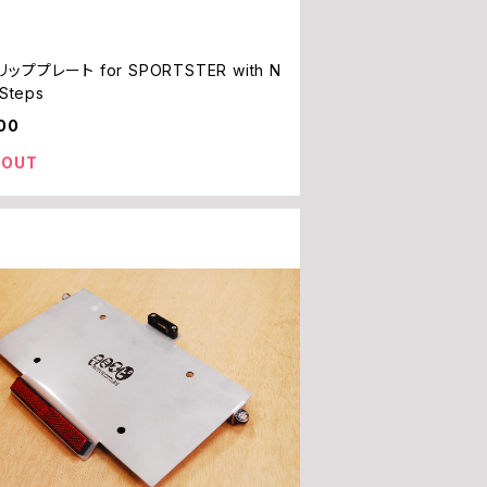
ッププレート for SPORTSTER with N
 Steps
00
 OUT