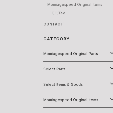
Momiagespeed Original Items
モミTee
CONTACT
CATEGORY
Momiagespeed Original Parts
Light
Select Parts
Body parts
Light
Select Items & Goods
Exhaust
Body parts
Books
Momiagespeed Original Items