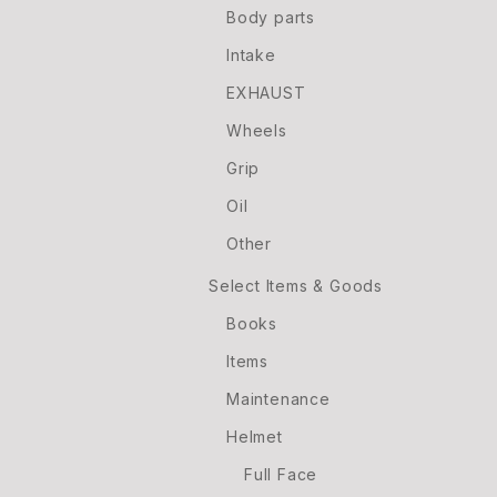
Body parts
Intake
EXHAUST
Wheels
Grip
Oil
Other
Select Items & Goods
Books
Items
Maintenance
Helmet
Full Face