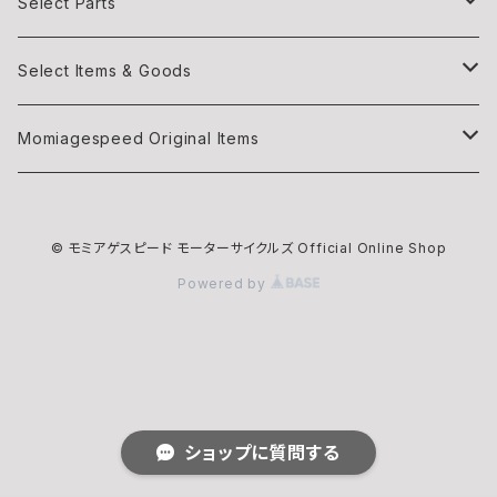
Light
Select Parts
Body parts
Light
Select Items & Goods
Exhaust
Body parts
Books
Momiagespeed Original Items
Handle Bar
Intake
Items
モミTee
© モミアゲスピード モーターサイクルズ Official Online Shop
Intake
EXHAUST
Maintenance
Powered by
Wheels
Helmet
Full Face
Grip
ショップに質問する
Oil