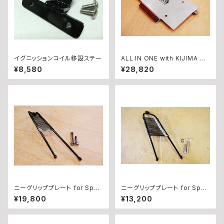
イグニッションコイル移設ステー
ALL IN ONE with KIJIMA NA
NO（コンビネーションランプ仕
¥8,580
¥28,820
様）
ニーグリッププレート for Sport
ニーグリッププレート for Sport
ster with Rearsets（~’03年）
ster with Rearsets（’04年
¥19,800
¥13,200
～）