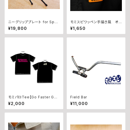
ニーグリッププレート for Sport
モミスピワッペン手描き風 オレ
ster with Rearsets（~’03年）
モミセット
¥19,800
¥1,650
モミパロTee【Go Faster Go
Field Bar
Father】Hot Pink
¥2,000
¥11,000