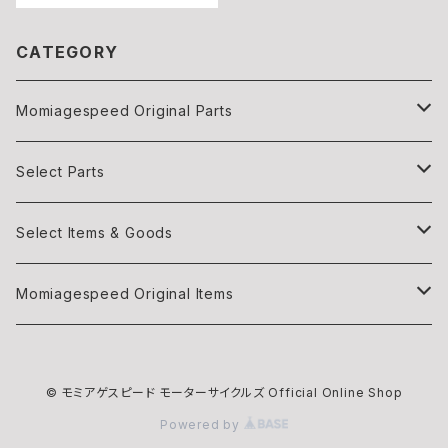
CATEGORY
Momiagespeed Original Parts
Light
Select Parts
Body parts
Light
Select Items & Goods
Exhaust
Body parts
Books
Momiagespeed Original Items
Handle Bar
Intake
Items
モミTee
© モミアゲスピード モーターサイクルズ Official Online Shop
Intake
EXHAUST
Maintenance
Powered by