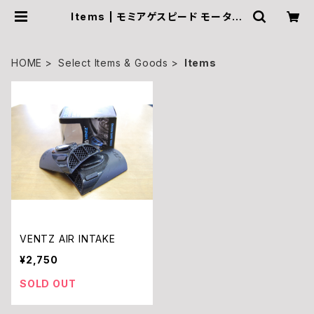
Items | モミアゲスピード モーター
サイクルズ Official Online Shop
HOME
Select Items & Goods
Items
VENTZ AIR INTAKE
¥2,750
SOLD OUT