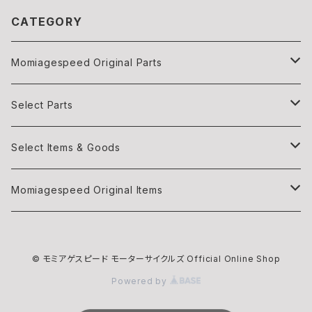
CATEGORY
Momiagespeed Original Parts
Light
Select Parts
Body parts
Light
Select Items & Goods
Exhaust
Body parts
Books
Momiagespeed Original Items
Handle Bar
Intake
Items
モミTee
© モミアゲスピード モーターサイクルズ Official Online Shop
Intake
EXHAUST
Maintenance
Powered by