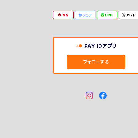
Handle Bar
Intake
Items
モミTee
保存
シェア
LINE
ポスト
Intake
EXHAUST
Maintenance
Wheels
Helmet
PAY IDアプリ
Full Face
Grip
フォローする
Oil
Other