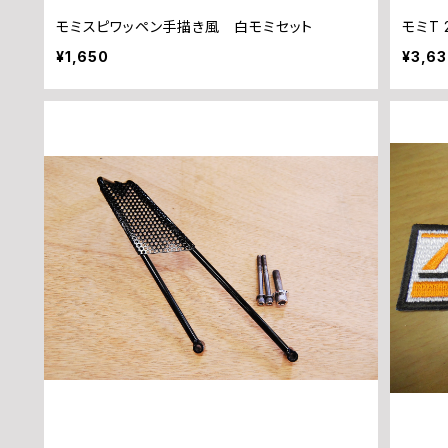
モミスピワッペン手描き風 白モミセット
モミT 
¥1,650
¥3,6