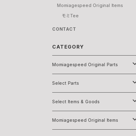
Momiagespeed Original Items
モミTee
CONTACT
CATEGORY
Momiagespeed Original Parts
Light
Select Parts
Body parts
Light
Select Items & Goods
Exhaust
Body parts
Books
Momiagespeed Original Items