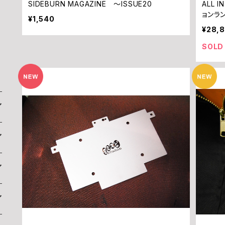
SIDEBURN MAGAZINE ～ISSUE20
ALL I
ョンラ
¥1,540
¥28,
SOLD