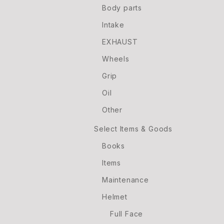
Body parts
Intake
EXHAUST
Wheels
Grip
Oil
Other
Select Items & Goods
Books
Items
Maintenance
Helmet
Full Face