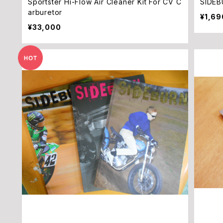
Sportster Hi-Flow Air Cleaner Kit For CV C
arburetor
¥1,69
¥33,000