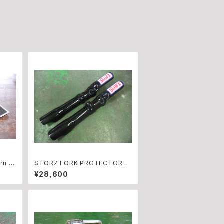
rn T
STORZ FORK PROTECTORS
BLACK
¥28,600