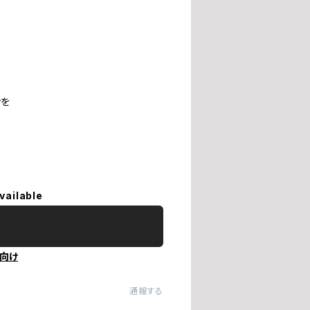
ンを
vailable
向け
通報する