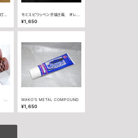
バー灯
モミスピワッペン手描き風 オレモ
ミセット
¥1,650
プ BR
WAKO'S METAL COMPOUND
¥1,650