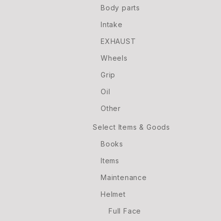
Body parts
Intake
EXHAUST
Wheels
Grip
Oil
Other
Select Items & Goods
Books
Items
Maintenance
Helmet
Full Face