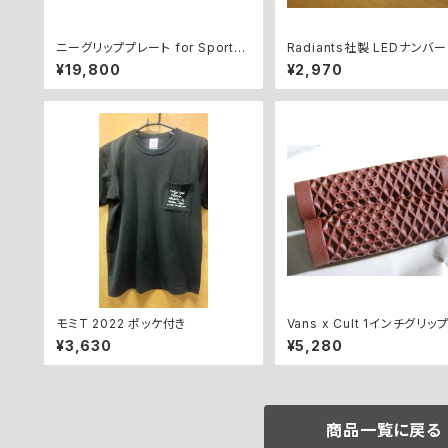
ニーグリッププレート for Sportst
Radiants社製 LEDナン
er with Rearsets（~’03年）
メッキ
¥19,800
¥2,970
モミT 2022 ポッケ付き
Vans x Cult 1インチグリッ
OWN
¥3,630
¥5,280
商品一覧に戻る