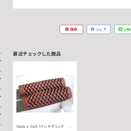
保存
シェア
LIN
最近チェックした商品
Vans x Cult 1インチグリップ BR
OWN