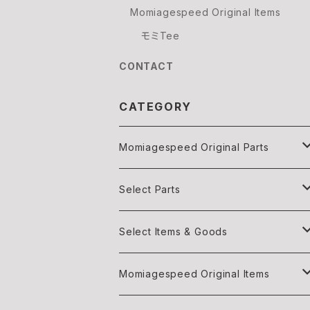
Momiagespeed Original Items
モミTee
CONTACT
CATEGORY
Momiagespeed Original Parts
Light
Select Parts
Body parts
Light
Select Items & Goods
Exhaust
Body parts
Books
Momiagespeed Original Items