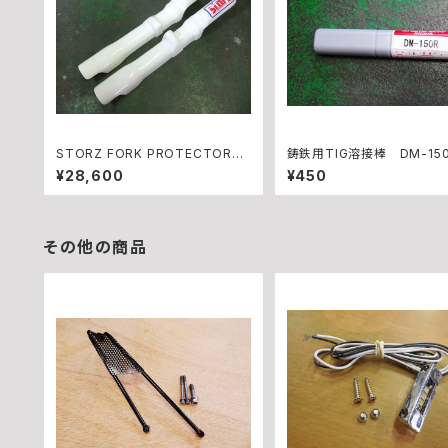
STORZ FORK PROTECTORS
鋳鉄用TIG溶接棒 DM-1
WHITE
1.6mm径 1ｍ長 バラ売り
¥28,600
¥450
その他の商品