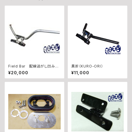
Field Bar 配線逃がし凹み有
黒折（KURO-ORI）
り 黒塗装
¥20,000
¥11,000