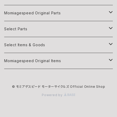
Momiagespeed Original Parts
Light
Select Parts
Body parts
Light
Select Items & Goods
Exhaust
Body parts
Books
Momiagespeed Original Items
Handle Bar
Intake
Items
モミTee
© モミアゲスピード モーターサイクルズ Official Online Shop
Intake
EXHAUST
Maintenance
Powered by
Wheels
Helmet