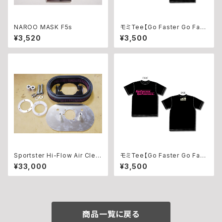
NAROO MASK F5s
モミTee【Go Faster Go Fart
her】Light Blue
¥3,520
¥3,500
Sportster Hi-Flow Air Clea
モミTee【Go Faster Go Fart
ner Kit For CV Carburetor
her】Hot Pink
¥33,000
¥3,500
商品一覧に戻る