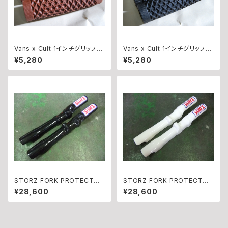
Vans x Cult 1インチグリップ
Vans x Cult 1インチグリップ
BROWN
BLACK
¥5,280
¥5,280
STORZ FORK PROTECTOR
STORZ FORK PROTECTOR
S BLACK
S WHITE
¥28,600
¥28,600