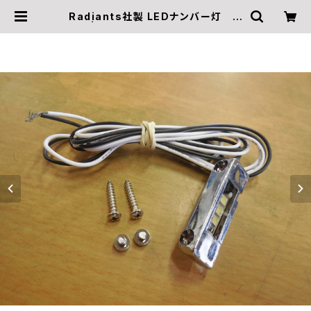
Radiants社製 LEDナンバー灯 メ
ッキ | モミアゲスピード モーターサイ
クルズ Official Online Shop