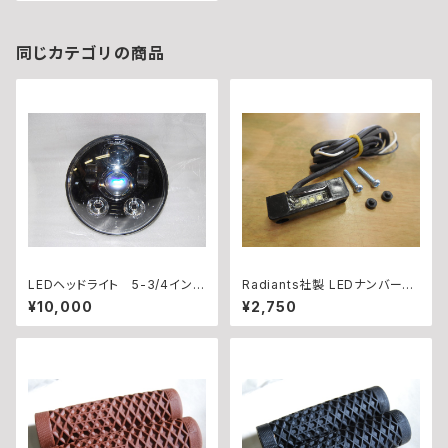
同じカテゴリの商品
LEDヘッドライト 5-3/4イン
Radiants社製 LEDナンバー
チ
灯 黒
¥10,000
¥2,750