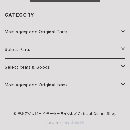
CATEGORY
Momiagespeed Original Parts
Light
Select Parts
Body parts
Light
Select Items & Goods
Exhaust
Body parts
Books
Momiagespeed Original Items
Handle Bar
Intake
Items
モミTee
© モミアゲスピード モーターサイクルズ Official Online Shop
Intake
EXHAUST
Maintenance
Powered by